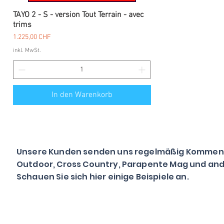
TAYO 2 - S - version Tout Terrain - avec
trims
Preis
1.225,00 CHF
inkl. MwSt.
In den Warenkorb
Unsere Kunden senden uns regelmäßig Kommentar
Outdoor, Cross Country, Parapente Mag und ander
Schauen Sie sich hier einige Beispiele an.​