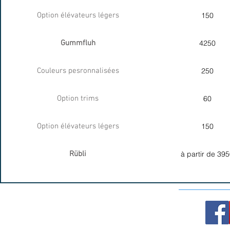
Option élévateurs légers
150
Gummfluh
4250
Couleurs pesronnalisées
250
Option trims
60
Option élévateurs légers
150
Rübli
à partir de 39
Flyfat.CH 2001-2021