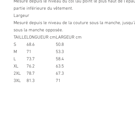
Mesuré depuis le niveau du col (au point le plus haut de l’épaul
partie inférieure du vêtement.
Largeur
Mesuré depuis le niveau de la couture sous la manche, jusqu'
sous la manche opposée.
TAILLE
LONGUEUR cm
LARGEUR cm
S
68.6
50.8
M
71
53.3
L
73.7
58.4
XL
76.2
63.5
2XL
78.7
67.3
3XL
81.3
71