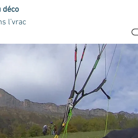
u déco
s l’vrac